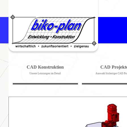
CAD Konstruktion
CAD Projekt
Unsere Leistungen im Detail
Auswahl bisheriger CAD Pro
tszeiten
Betriebsmittel
Anfahrt mit Routenplaner
Referenzprojekte für Betriebsmittel
So finden Sie den Weg zu uns